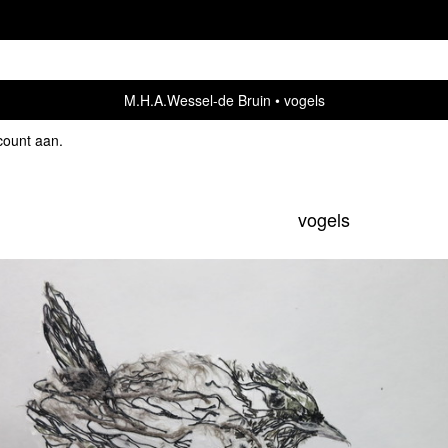
M.H.A.Wessel-de Bruin
vogels
count aan
.
vogels