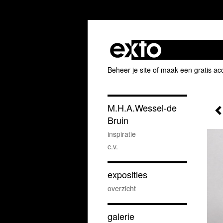
Beheer je site
of
maak een gratis ac
M.H.A.Wessel-de
Bruin
inspiratie
c.v.
exposities
overzicht
galerie