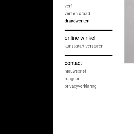
verf
verf en draad
draadwerken
online winkel
kunstkaart versturen
contact
nieuwsbrief
reageer
privacyverklaring