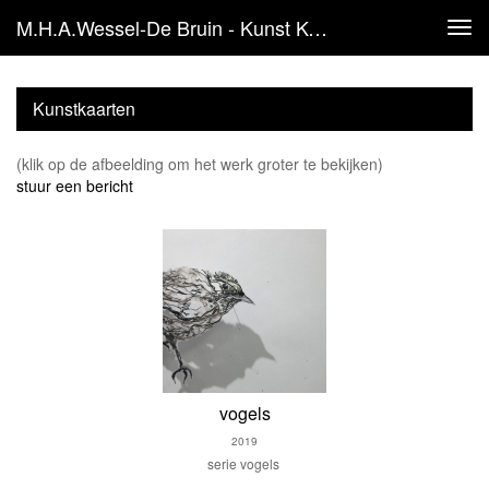
M.H.A.Wessel-De Bruin - Kunst Kopen
Tog
navi
Kunstkaarten
(klik op de afbeelding om het werk groter te bekijken)
stuur een bericht
vogels
2019
serie vogels